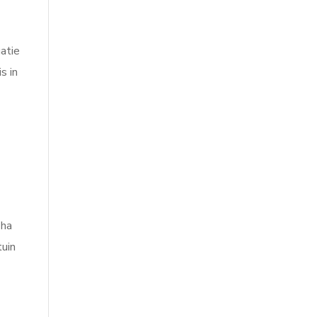
gatie
s in
 ha
tuin