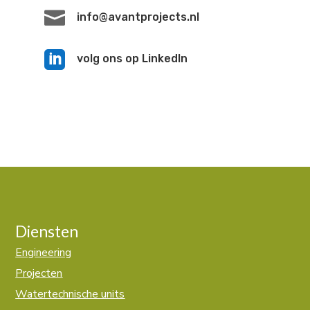

info@avantprojects.nl

volg ons op LinkedIn
Diensten
Engineering
Projecten
Watertechnische units